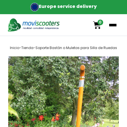
Europe service delivery
0
Inicio
-
Tienda
-
Soporte Bastón o Muletas para Silla de Ruedas