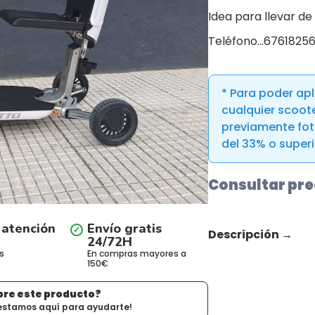
Idea para llevar de 
Teléfono…6761825
* Para poder apl
cualquier scoot
previamente fot
del 33% o superio
Consultar pre
 atención
Envío gratis
Descripción
→
24/72H
s
En compras mayores a
150€
bre este producto?
estamos aquí para ayudarte!