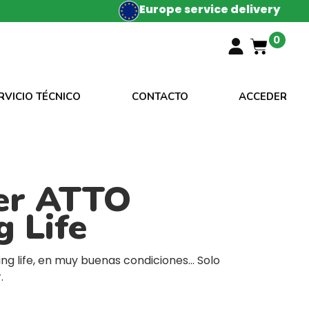
Europe service delivery
0
RVICIO TÉCNICO
CONTACTO
ACCEDER
er ATTO
 Life
g life, en muy buenas condiciones… Solo
.