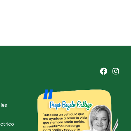
les
ctrico