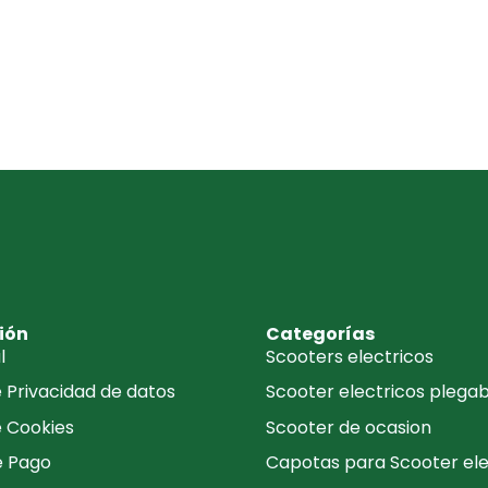
ión
Categorías
l
Scooters electricos
e Privacidad de datos
Scooter electricos plegab
e Cookies
Scooter de ocasion
e Pago
Capotas para Scooter ele