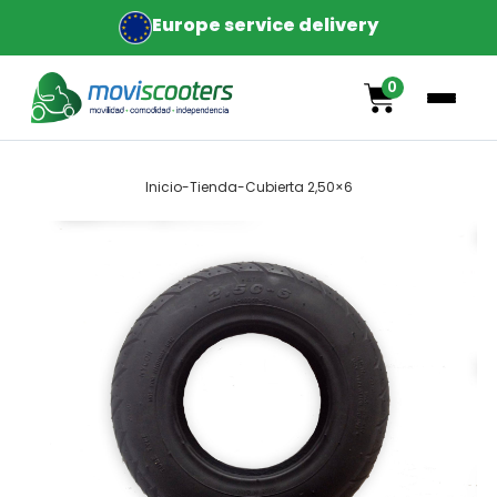
Europe service delivery
0
Inicio
-
Tienda
-
Cubierta 2,50×6