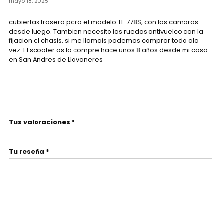
mayo 18, 2025
cubiertas trasera para el modelo TE 778S, con las camaras
desde luego. Tambien necesito las ruedas antivuelco con la
fijacion al chasis. si me llamais podemos comprar todo ala
vez. El scooter os lo compre hace unos 8 años desde mi casa
en San Andres de Llavaneres
Tus valoraciones *
Tu reseña *