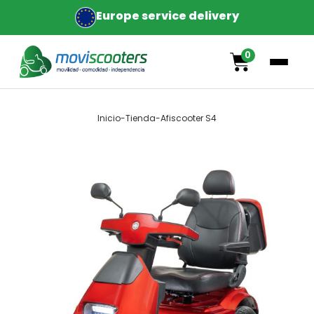
Europe service delivery
0
Inicio
-
Tienda
-
Afiscooter S4