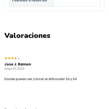
ruedas traseras
Valoraciones
★
★
★
★
★
Jose J. Ramon
mayo 27, 2022
Donde puedo ver y tocar el AfiScooter S3 y S4