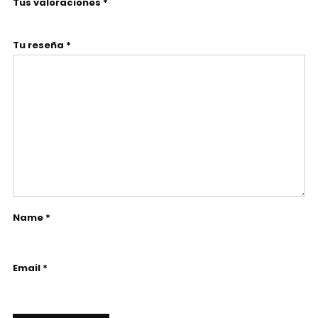
Tus valoraciones *
Tu reseña *
Name *
Email *