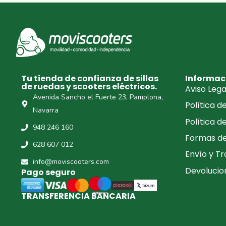
Tu tienda de confianza de sillas
Informac
de ruedas y scooters eléctricos.
Aviso Lega
Avenida Sancho el Fuerte 23, Pamplona,
Política d
Navarra
Política d
948 246 160
Formas d
628 607 012
Envío y T
info@moviscooters.com
Devolucio
Pago seguro
TRANSFERENCIA BANCARIA​